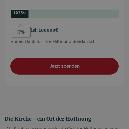
16356
Spendenziel: 100000€
17%
Vielen Dank für Ihre Hilfe und Solidarität!
Jetzt spenden
Die Kirche - ein Ort der Hoffnung
„Als Kirche versuchen wir, ein Ort der Hoffnung zu sein –