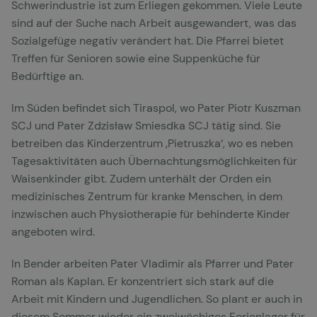
Schwerindustrie ist zum Erliegen gekommen. Viele Leute
sind auf der Suche nach Arbeit ausgewandert, was das
Sozialgefüge negativ verändert hat. Die Pfarrei bietet
Treffen für Senioren sowie eine Suppenküche für
Bedürftige an.
Im Süden befindet sich Tiraspol, wo Pater Piotr Kuszman
SCJ und Pater Zdzisław Smiesdka SCJ tätig sind. Sie
betreiben das Kinderzentrum ‚Pietruszka‘, wo es neben
Tagesaktivitäten auch Übernachtungsmöglichkeiten für
Waisenkinder gibt. Zudem unterhält der Orden ein
medizinisches Zentrum für kranke Menschen, in dem
inzwischen auch Physiotherapie für behinderte Kinder
angeboten wird.
In Bender arbeiten Pater Vladimir als Pfarrer und Pater
Roman als Kaplan. Er konzentriert sich stark auf die
Arbeit mit Kindern und Jugendlichen. So plant er auch in
diesem Sommer wieder ein zweiwöchiges Ferienlager für