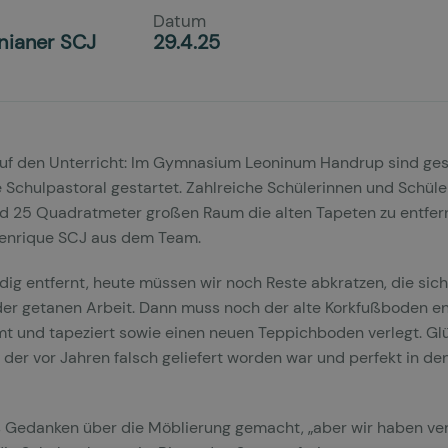
Datum
nianer SCJ
29.4.25
 auf den Unterricht: Im Gymnasium Leoninum Handrup sind ges
chulpastoral gestartet. Zahlreiche Schülerinnen und Schüler
nd 25 Quadratmeter großen Raum die alten Tapeten zu entfern
 Henrique SCJ aus dem Team.
ndig entfernt, heute müssen wir noch Reste abkratzen, die sic
t der getanen Arbeit. Dann muss noch der alte Korkfußboden 
t und tapeziert sowie einen neuen Teppichboden verlegt. Glü
er vor Jahren falsch geliefert worden war und perfekt in d
 Gedanken über die Möblierung gemacht, „aber wir haben vere