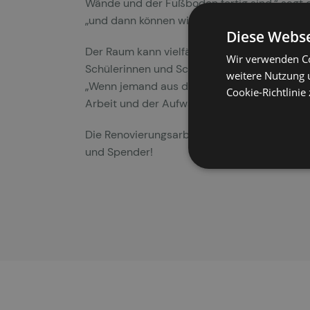
Wände und der Fußboden fertig sind,“ sagt d
„und dann können wir dort hoffentlich gute
Diese Webse
Der Raum kann vielfältig genutzt werden: Hie
Wir verwenden Co
Schülerinnen und Schüler, Kollegen und Elt
weitere Nutzung 
„Wenn jemand aus dem Team hier ist und die 
Cookie-Richtlinie
Arbeit und der Aufwand für den Raum sich 
Die Renovierungsarbeiten werden zum großen 
und Spender!