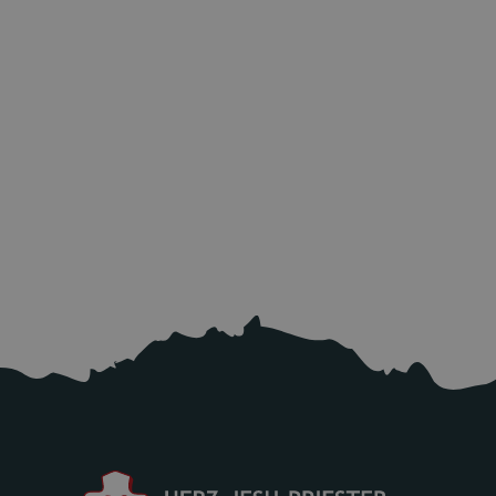
Die Kirche - ein Ort der
Hoffnung in
Transnistrien
10.7.2026
Mehr lesen
