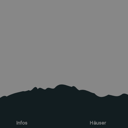
Zu den Quellen
zurückkehren
26.6.2026
Mehr lesen

Infos
Häuser