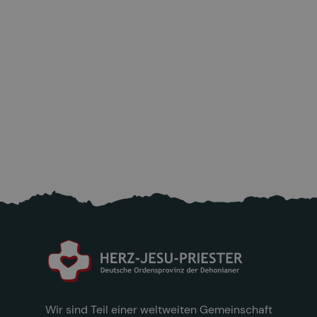
Aktuell: Bitte helfen sie den Opfern nach
dem starken Erdbeben in Venezuela!
25.6.2026
Mehr lesen

Wir sind Teil einer weltweiten Gemeinschaft