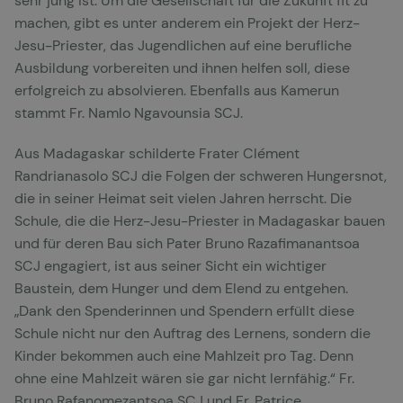
sehr jung ist. Um die Gesellschaft für die Zukunft fit zu
machen, gibt es unter anderem ein Projekt der Herz-
Jesu-Priester, das Jugendlichen auf eine berufliche
Ausbildung vorbereiten und ihnen helfen soll, diese
erfolgreich zu absolvieren. Ebenfalls aus Kamerun
stammt Fr. Namlo Ngavounsia SCJ.
Aus Madagaskar schilderte Frater Clément
Randrianasolo SCJ die Folgen der schweren Hungersnot,
die in seiner Heimat seit vielen Jahren herrscht. Die
Schule, die die Herz-Jesu-Priester in Madagaskar bauen
und für deren Bau sich Pater Bruno Razafimanantsoa
SCJ engagiert, ist aus seiner Sicht ein wichtiger
Baustein, dem Hunger und dem Elend zu entgehen.
„Dank den Spenderinnen und Spendern erfüllt diese
Schule nicht nur den Auftrag des Lernens, sondern die
Kinder bekommen auch eine Mahlzeit pro Tag. Denn
ohne eine Mahlzeit wären sie gar nicht lernfähig.“ Fr.
Bruno Rafanomezantsoa SCJ und Fr. Patrice