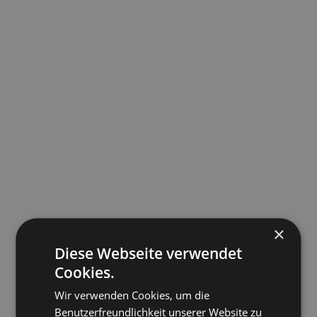
×
Diese Webseite verwendet
Die Kirche - ein Ort der Hoffnung in
Transnistrien
Cookies.
Wir verwenden Cookies, um die
Benutzerfreundlichkeit unserer Website zu
10.7.2026
Mehr lesen
