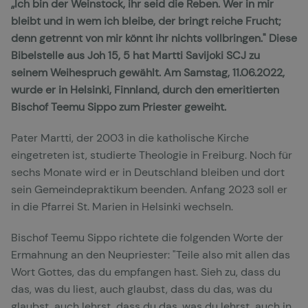
„Ich bin der Weinstock, ihr seid die Reben. Wer in mir
bleibt und in wem ich bleibe, der bringt reiche Frucht;
denn getrennt von mir könnt ihr nichts vollbringen." Diese
Bibelstelle aus Joh 15, 5 hat Martti Savijoki SCJ zu
seinem Weihespruch gewählt. Am Samstag, 11.06.2022,
wurde er in Helsinki, Finnland, durch den emeritierten
Bischof Teemu Sippo zum Priester geweiht.
Pater Martti, der 2003 in die katholische Kirche
eingetreten ist, studierte Theologie in Freiburg. Noch für
sechs Monate wird er in Deutschland bleiben und dort
sein Gemeindepraktikum beenden. Anfang 2023 soll er
in die Pfarrei St. Marien in Helsinki wechseln.
Bischof Teemu Sippo richtete die folgenden Worte der
Ermahnung an den Neupriester: "Teile also mit allen das
Wort Gottes, das du empfangen hast. Sieh zu, dass du
das, was du liest, auch glaubst, dass du das, was du
glaubst, auch lehrst, dass du das, was du lehrst, auch in