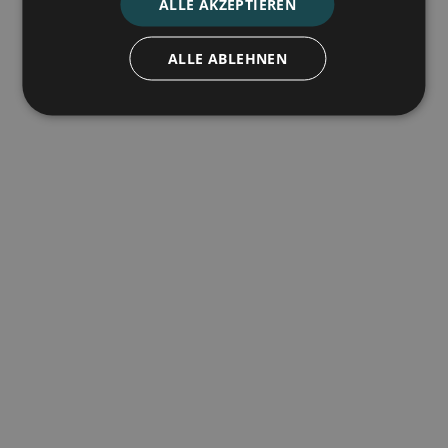
ALLE AKZEPTIEREN
Die Kirche - ein Ort der Hoffnung in
Transnistrien
ALLE ABLEHNEN
10.7.2026
Mehr lesen
