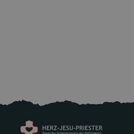
Aktuell: Bitte helfen sie den Opfern nach
dem starken Erdbeben in Venezuela!
25.6.2026
Mehr lesen
