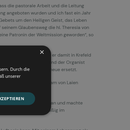
dass die pastorale Arbeit und die Leitung
rung angeboten wurden und ich fast ein Jahr
s Gebets um den Heiligen Geist, das Leben
f seinem Glaubensweg die hl. Theresia von
 eine Patronin der Weltmission geworden“, so
×
zen. Fertig geworden ist er damit in Krefeld
e sie dort fertigstellen, und der Organist
sern. Durch die
abgebaut und durch eine neue ersetzt.
äß unserer
n zusammen mit einem Team von Laien
 sehr bedauerte.
KZEPTIEREN
er zunächst Glaubenskurse an und machte
an, ebenso ist er regelmäßig im