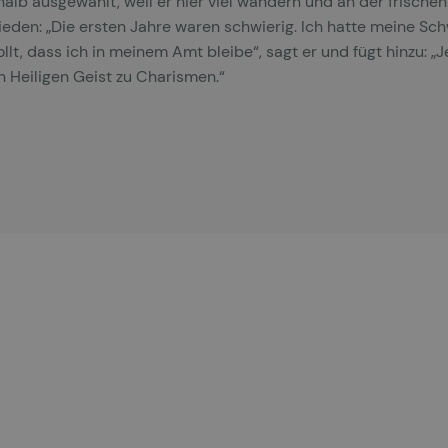
halb ausgewählt, weil er hier viel wandern und an der frische
ufrieden: „Die ersten Jahre waren schwierig. Ich hatte meine 
t, dass ich in meinem Amt bleibe“, sagt er und fügt hinzu: „Je
 Heiligen Geist zu Charismen.“