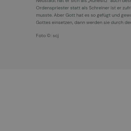
Neustadt hat er sich als „Ruhesitz“ auch des
Ordenspriester statt als Schreiner ist er z
musste. Aber Gott hat es so gefügt und gewoll
Gottes einsetzen, dann werden sie durch den
Foto ©: scj