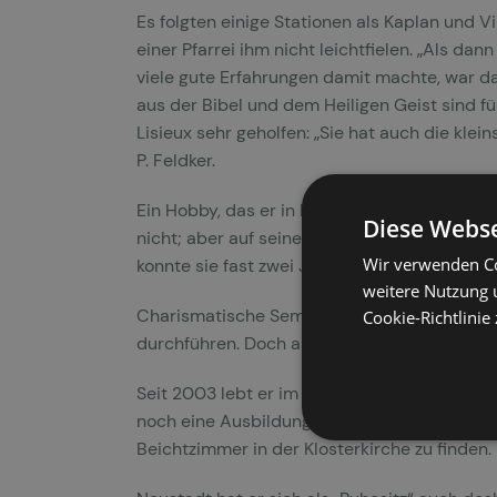
Es folgten einige Stationen als Kaplan und Vi
einer Pfarrei ihm nicht leichtfielen. „Als 
viele gute Erfahrungen damit machte, war da
aus der Bibel und dem Heiligen Geist sind f
Lisieux sehr geholfen: „Sie hat auch die kle
P. Feldker.
Ein Hobby, das er in Krefeld als Projekt für
Diese Webse
nicht; aber auf seiner nächsten Station in Wie
Wir verwenden Co
konnte sie fast zwei Jahre als Kircheninstru
weitere Nutzung 
Charismatische Seminare und wöchentlich z
Cookie-Richtlinie
durchführen. Doch als er selbst Pfarrer wurd
Seit 2003 lebt er im Kloster Neustadt. Er a
noch eine Ausbildung zum geistlichen Begleit
Beichtzimmer in der Klosterkirche zu finden.