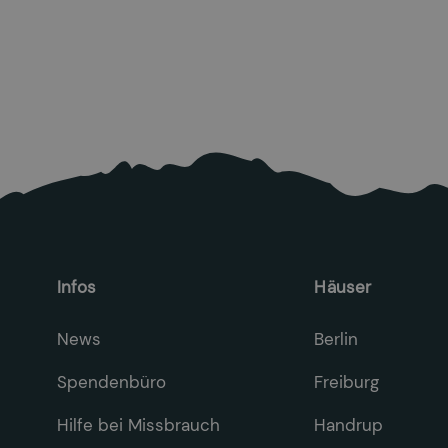
26.6.2026
Mehr lesen

Infos
Häuser
News
Berlin
Spendenbüro
Freiburg
Hilfe bei Missbrauch
Handrup