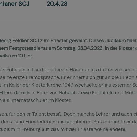
nianer SCJ
20.4.23
eorg Feldker SCJ zum Priester geweiht. Dieses Jubiläum feier
einem Festgottesdienst am Sonntag, 23.04.2023, in der Kloste
eils um 10 Uhr.
ls Sohn eines Landarbeiters in Handrup als drittes von sechs
e seine erste Fremdsprache. Er erinnert sich gut an die Erlebn
 im Keller der Klosterkirche. 1947 wechselte er als externer S
 Eltern damals in Form von Naturalien wie Kartoffeln und Möhr
 als Internatsschüler im Kloster.
sen, für den er Talent besaß. Doch manche Lehrer und auch ei
dens- und Priesterleben auszuprobieren. So verbrachte er das
dium in Freiburg auf, das mit der Priesterweihe endete.