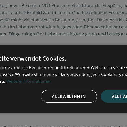
kar, bevor P. Feldker 1971 Pfarrer in Krefeld wurde. Er spürte, 
dann aber auch in Krefeld Seminare der Charismatischen Erneue
s für mich wie eine zweite Bekehrung“, sagt er. Diese Art de
ür ihn im Leben zentral wichtig geworden. Ebenso habe ihm au
insten Dinge mit großer Liebe und Hingabe getan und ist sogar
 die Jugendarbeit begann, war der Bau einer E-Orgel aus Bausät
ite verwendet Cookies.
n war die halb fertige Orgel eine große Hilfe. P. Feldker konnt
okies, um die Benutzerfreundlichkeit unserer Website zu verbes
ment nutzen. In dieser Zeit wurde die bisherige Kirchenorgel 
unserer Webseite stimmen Sie der Verwendung von Cookies gem
wei Bibelrunden konnte P. Feldker mit großer Freude in Wie
 zu.
Weitere Informationen
e, ließ ihm die Gemeindeleitung dafür keine Zeit mehr, was er
ALLE ABLEHNEN
ALLE A
rbeitete mit in der Missionsprokura des Ordens, bot auch hi
er. Geistliche Begleitungen bietet er noch heute sehr gerne 