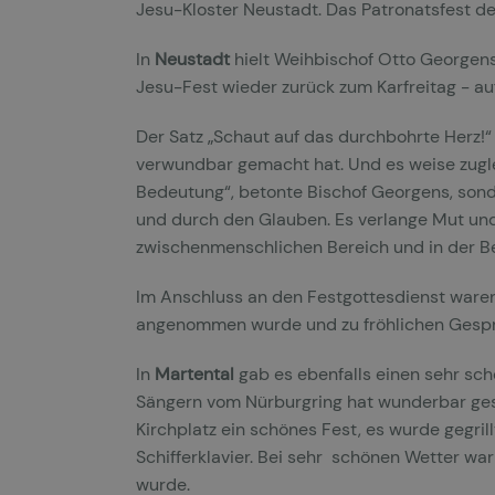
Jesu-Kloster Neustadt. Das Patronatsfest de
In
Neustadt
hielt Weihbischof Otto Georgens
Jesu-Fest wieder zurück zum Karfreitag - au
Der Satz „Schaut auf das durchbohrte Herz!“ 
verwundbar gemacht hat. Und es weise zugle
Bedeutung“, betonte Bischof Georgens, sonde
und durch den Glauben. Es verlange Mut und 
zwischenmenschlichen Bereich und in der Be
Im Anschluss an den Festgottesdienst waren
angenommen wurde und zu fröhlichen Gespr
In
Martental
gab es ebenfalls einen sehr sch
Sängern vom Nürburgring hat wunderbar ges
Kirchplatz ein schönes Fest, es wurde gegr
Schifferklavier. Bei sehr schönen Wetter wa
wurde.