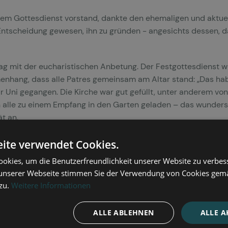
m Gottesdienst vorstand, dankte den ehemaligen und aktuell
Entscheidung gewesen, ihn zu gründen - angesichts dessen, da
g mit der eucharistischen Anbetung. Der Festgottesdienst wu
nhang, dass alle Patres gemeinsam am Altar stand: „Das habe
 Uni gegangen. Die Kirche war gut gefüllt, unter anderem vo
alle zu einem Empfang in den Garten geladen – das wundersc
t an.
 das Fußballturnier am Priesterseminar in Freiburg. Dass die
ite verwendet Cookies.
dieses Tages.
okies, um die Benutzerfreundlichkeit unserer Website zu verbes
unserer Webseite stimmen Sie der Verwendung von Cookies gem
 Herz-Jesu-Kloster
Berli
n der Innenhof mit rund 90 Gästen gut
 zu.
Weitere Informationen
tischbuffet hatte die portugiesisch-sprachige Gemeinde geso
kere Atmosphäre mit vielen Gespräche und Begegnungen.
ALLE ABLEHNEN
ALLE A
e das Team der Schulpastoral jede Klasse für eine kurze Unt