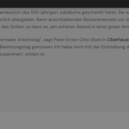
bend der Festgottesdienst in der Klosterkirche. Im Anschlus
nlässlich des 100-jährigen Jubiläums geschenkt hatte. Sie 
ierlich übergeben. Beim anschließenden Beisammensein vor 
as Grillen, so dass es „ein schöner Abend in einer guten At
normaler Arbeitstag", sagt Pater Ernst-Otto Sloot in
Oberhaus
 Besinnungstag genossen. Ich habe mich mit der Entstehung d
zusammen", erklärt er.