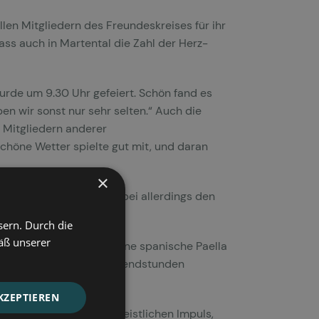
en Mitgliedern des Freundeskreises für ihr
ss auch in Martental die Zahl der Herz-
rde um 9.30 Uhr gefeiert. Schön fand es
n wir sonst nur sehr selten.“ Auch die
n Mitgliedern anderer
höne Wetter spielte gut mit, und daran
×
 Herz-Jesu-Priester dabei allerdings den
sern. Durch die
äß unserer
 gefüllt. Sie genossen eine spanische Paella
rgt. Bis in die späten Abendstunden
KZEPTIEREN
erbrechung mit einem geistlichen Impuls,