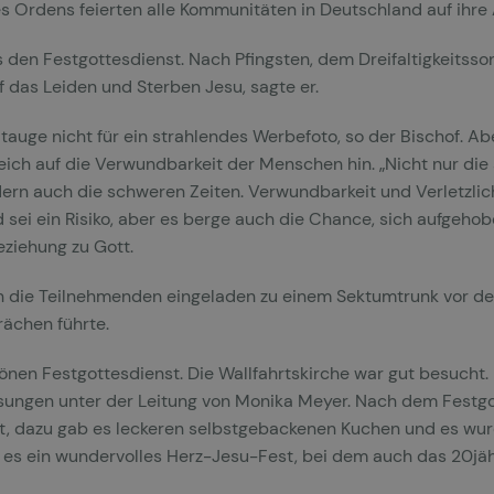
s Ordens feierten alle Kommunitäten in Deutschland auf ihre 
 den Festgottesdienst. Nach Pfingsten, dem Dreifaltigkeitss
f das Leiden und Sterben Jesu, sagte er.
tauge nicht für ein strahlendes Werbefoto, so der Bischof. Ab
ich auf die Verwundbarkeit der Menschen hin. „Nicht nur die 
rn auch die schweren Zeiten. Verwundbarkeit und Verletzlich
sei ein Risiko, aber es berge auch die Chance, sich aufgehob
ziehung zu Gott.
 die Teilnehmenden eingeladen zu einem Sektumtrunk vor der
ächen führte.
önen Festgottesdienst. Die Wallfahrtskirche war gut besucht.
ungen unter der Leitung von Monika Meyer. Nach dem Festg
illt, dazu gab es leckeren selbstgebackenen Kuchen und es w
r es ein wundervolles Herz-Jesu-Fest, bei dem auch das 20jä