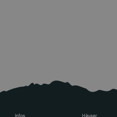
Zu den Quellen
zurückkehren
26.6.2026
Mehr lesen

Infos
Häuser