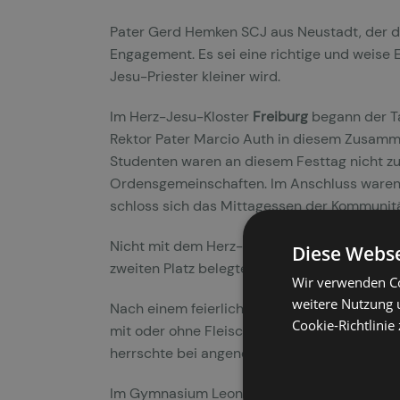
Pater Gerd Hemken SCJ aus Neustadt, der de
Engagement. Es sei eine richtige und weise 
Jesu-Priester kleiner wird.
Im Herz-Jesu-Kloster
Freiburg
begann der Ta
Rektor Pater Marcio Auth in diesem Zusamme
Studenten waren an diesem Festtag nicht zur
Ordensgemeinschaften. Im Anschluss waren 
schloss sich das Mittagessen der Kommunitä
Nicht mit dem Herz-Jesu-Fest verbunden war
Diese Webse
zweiten Platz belegte, passte zum Gelingen 
Wir verwenden Co
weitere Nutzung 
Nach einem feierlichen Gottesdienst war im
Cookie-Richtlinie
mit oder ohne Fleisch, für ein üppiges Nach
herrschte bei angenehmem Wetter eine loc
Im Gymnasium Leoninum in
Handrup
besucht