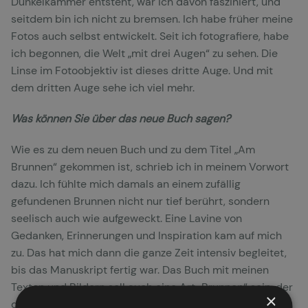
Dunkelkammer entsteht, war ich davon fasziniert, und
seitdem bin ich nicht zu bremsen. Ich habe früher meine
Fotos auch selbst entwickelt. Seit ich fotografiere, habe
ich begonnen, die Welt „mit drei Augen“ zu sehen. Die
Linse im Fotoobjektiv ist dieses dritte Auge. Und mit
dem dritten Auge sehe ich viel mehr.
Was können Sie über das neue Buch sagen?
Wie es zu dem neuen Buch und zu dem Titel „Am
Brunnen“ gekommen ist, schrieb ich in meinem Vorwort
dazu. Ich fühlte mich damals an einem zufällig
gefundenen Brunnen nicht nur tief berührt, sondern
seelisch auch wie aufgeweckt. Eine Lavine von
Gedanken, Erinnerungen und Inspiration kam auf mich
zu. Das hat mich dann die ganze Zeit intensiv begleitet,
bis das Manuskript fertig war. Das Buch mit meinen
Texten und Bildern soll auch eine Art „Brunnen“ sein, der
×
den Lesern Impulse schenkt, die sie in ihrer Spiritualität