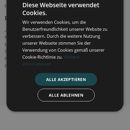
Diese Webseite verwendet
bestärken und motivieren.
Cookies.
Info:
Wir verwenden Cookies, um die
Benutzerfreundlichkeit unserer Website zu
„Der Brunnen“ von Pater Andreas Pohl SCJ ist im
verbessern. Durch die weitere Nutzung
KAWOHL Verlag erschienen und in jeder Buchhandlung
unserer Webseite stimmen Sie der
bestellbar. Bestellungen auch direkt bei Pater Pohl, am
Verwendung von Cookies gemäß unserer
Schriftenstand in der Wallfahrtskirche oder im
Cookie-Richtlinie zu.
Weitere
Pilgerladen.
Informationen
Preis: 12,80 Euro
ALLE AKZEPTIEREN
ALLE ABLEHNEN