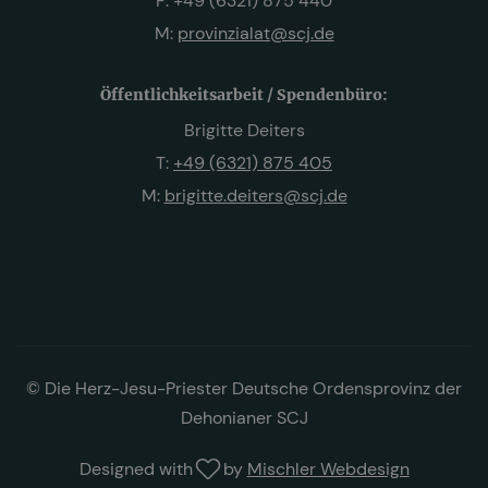
F: +49 (6321) 875 440
M:
provinzialat@scj.de
Öffentlichkeitsarbeit / Spendenbüro:
Brigitte Deiters
T:
+49 (6321) 875 405
M:
brigitte.deiters@scj.de
© Die Herz-Jesu-Priester Deutsche Ordensprovinz der
Dehonianer SCJ
Designed with
by
Mischler Webdesign