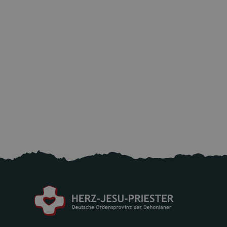
Aktuell: Bitte helfen sie den Opfern nach
dem starken Erdbeben in Venezuela!
25.6.2026
Mehr lesen
