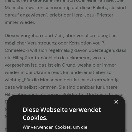
handliche Pakete für eine Person oder eine Familie. „Die
Menschen warten sehnsüchtig auf diese Pakete, sie sind
darauf angewiesen“, erlebt der Herz-Jesu-Priester
immer wieder.
Dieses Vorgehen spart Zeit, aber vor allem beugt es
möglicher Veruntreuung oder Korruption vor. P.
Chmielecki will sich regelmäßig davon überzeugen, dass
die Hilfsgüter tatsächlich da ankommen, wo es
vorgesehen ist; das ist ein Grund, weshalb er immer
wieder in die Ukraine reist. Ein anderer ist ebenso
wichtig: „Für die Menschen dort ist es extrem wichtig,
dass wir selbst kommen. Sie sind dankbar für unsere
Hilfe, aber auch für unsere Solidarität. Und mir ist dieser
×
Einsatz wichtig, weil es Teil unseres Ordensauftrags ist;
Diese Webseite verwendet
Nächstenliebe, da zu sein für unsere Mitmenschen in
Cookies.
Not.“
Wir verwenden Cookies, um die
Foto © scj.de: P. Gerd Hemken SCJ verabschiedet seinen